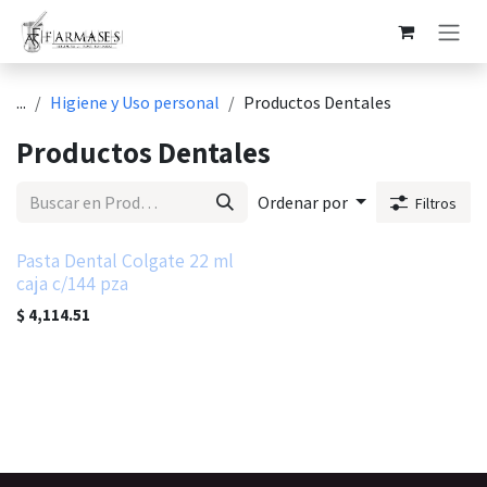
Ir al contenido
...
Higiene y Uso personal
Productos Dentales
Productos Dentales
Ordenar por
Filtros
Pasta Dental Colgate 22 ml
caja c/144 pza
$
4,114.51