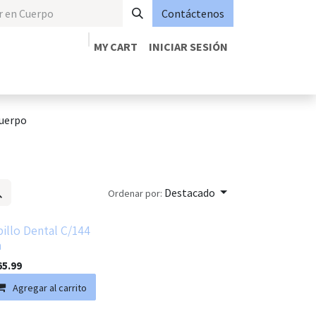
Contáctenos
MY CART
INICIAR SESIÓN
uerpo
Destacado
Ordenar por:
illo Dental C/144
a
65.99
Agregar al carrito