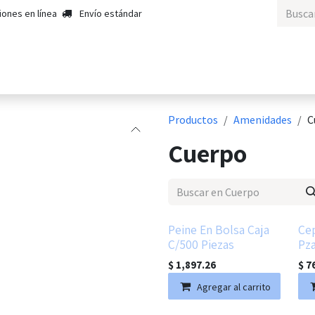
iones en línea
Envío estándar
tros
Contáctenos
Empleos
Productos
Amenidades
C
Cuerpo
Peine En Bolsa Caja
Cep
C/500 Piezas
Pz
$
1,897.26
$
7
Agregar al carrito